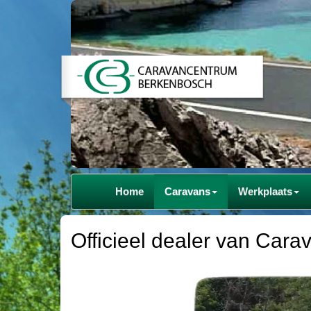
Home
Caravans
Werkplaats
Officieel dealer van Carav