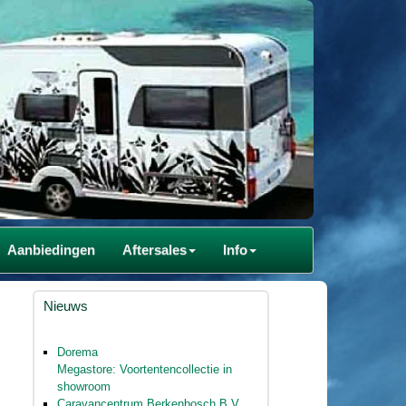
Aanbiedingen
Aftersales
Info
Nieuws
Dorema
Megastore: Voortentencollectie in
showroom
Caravancentrum Berkenbosch B.V.