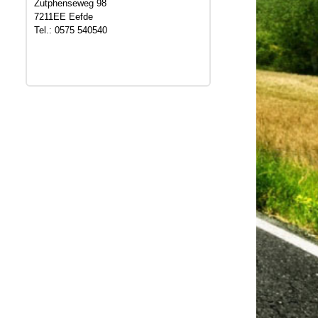
Zutphenseweg 98
7211EE Eefde
Tel.: 0575 540540